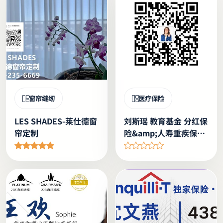
窗帘缝纫
医疗保险
LES SHADES-莱仕德窗
刘斯瑶 教育基金 分红保
帘定制
险&amp;人寿重疾保险
车房险